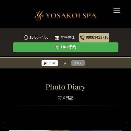
a
10:00 - 4:00
年中無休
09063429716
LINE予約
9
Home
まりん

Photo Diary
写メ日記